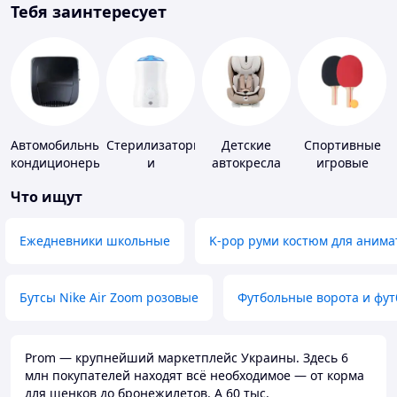
Тебя заинтересует
Автомобильные
Стерилизаторы
Детские
Спортивные
кондиционеры
и
автокресла
игровые
подогреватели
ракетки
Что ищут
для детского
питания
Ежедневники школьные
K-pop руми костюм для анима
Бутсы Nike Air Zoom розовые
Футбольные ворота и фу
Prom — крупнейший маркетплейс Украины. Здесь 6
млн покупателей находят всё необходимое — от корма
для щенков до бронежилетов. А 60 тыс.