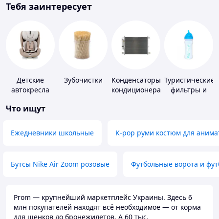
Тебя заинтересует
Детские
Зубочистки
Конденсаторы
Туристические
автокресла
кондиционера
фильтры и
таблетки для
Что ищут
питьевой
воды
Ежедневники школьные
K-pop руми костюм для анима
Бутсы Nike Air Zoom розовые
Футбольные ворота и фу
Prom — крупнейший маркетплейс Украины. Здесь 6
млн покупателей находят всё необходимое — от корма
для щенков до бронежилетов. А 60 тыс.