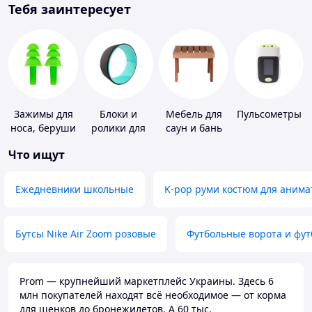
Тебя заинтересует
Зажимы для
Блоки и
Мебель для
Пульсометры
носа, беруши
ролики для
саун и бань
для плавания
йоги
Что ищут
Ежедневники школьные
K-pop руми костюм для анима
Бутсы Nike Air Zoom розовые
Футбольные ворота и фу
Prom — крупнейший маркетплейс Украины. Здесь 6
млн покупателей находят всё необходимое — от корма
для щенков до бронежилетов. А 60 тыс.