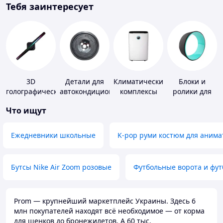
Тебя заинтересует
3D
Детали для
Климатические
Блоки и
голографические
автокондиционеров
комплексы
ролики для
устройства
йоги
Что ищут
Ежедневники школьные
K-pop руми костюм для анима
Бутсы Nike Air Zoom розовые
Футбольные ворота и фу
Prom — крупнейший маркетплейс Украины. Здесь 6
млн покупателей находят всё необходимое — от корма
для щенков до бронежилетов. А 60 тыс.