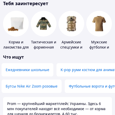
Тебя заинтересует
Корма и
Тактическая и
Армейские
Мужские
лакомства для
форменная
спецсумки и
футболки и
домашних
одежда
рюкзаки
майки
Что ищут
животных и
птиц
Ежедневники школьные
K-pop руми костюм для анима
Бутсы Nike Air Zoom розовые
Футбольные ворота и фу
Prom — крупнейший маркетплейс Украины. Здесь 6
млн покупателей находят всё необходимое — от корма
для щенков до бронежилетов. А 60 тыс.