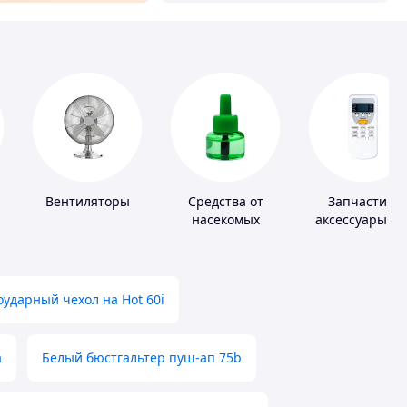
Вентиляторы
Средства от
Запчасти и
насекомых
аксессуары дл
бытовых
кондиционеро
ударный чехол на Hot 60i
а
Белый бюстгальтер пуш-ап 75b