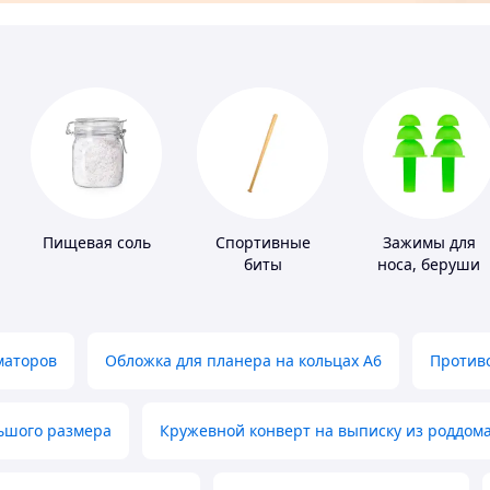
Пищевая соль
Спортивные
Зажимы для
биты
носа, беруши
для плавания
маторов
Обложка для планера на кольцах А6
Противо
льшого размера
Кружевной конверт на выписку из роддом