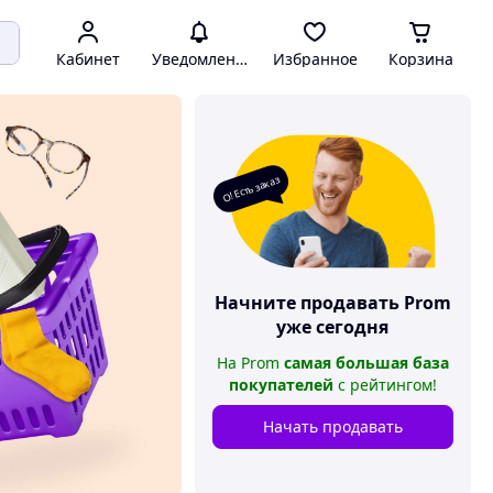
Кабинет
Уведомления
Избранное
Корзина
О! Есть заказ
Начните продавать
Prom
уже сегодня
На
Prom
самая большая база
покупателей
с рейтингом
!
Начать продавать