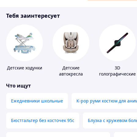
Материалы для ремонта
Тебя заинтересует
Спорт и отдых
Детские ходунки
Детские
3D
автокресла
голографические
устройства
Что ищут
Ежедневники школьные
K-pop руми костюм для ани
Бюстгальтер без косточек 95с
Блузка с кружевом бо