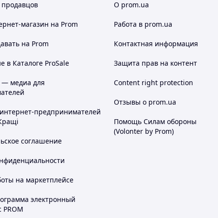
 продавцов
О prom.ua
ернет-магазин
на Prom
Работа в prom.ua
авать на Prom
Контактная информация
 в Каталоге ProSale
Защита прав на контент
 — медиа для
Content right protection
ателей
Отзывы о prom.ua
 интернет-предпринимателей
Кращі
Помощь Силам обороны
(Volonter by Prom)
льское соглашение
онфиденциальности
боты на маркетплейсе
рограмма электронный
с PROM