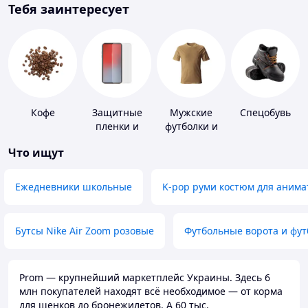
Тебя заинтересует
Кофе
Защитные
Мужские
Спецобувь
пленки и
футболки и
стекла для
майки
Что ищут
портативных
устройств
Ежедневники школьные
K-pop руми костюм для анима
Бутсы Nike Air Zoom розовые
Футбольные ворота и фу
Prom — крупнейший маркетплейс Украины. Здесь 6
млн покупателей находят всё необходимое — от корма
для щенков до бронежилетов. А 60 тыс.