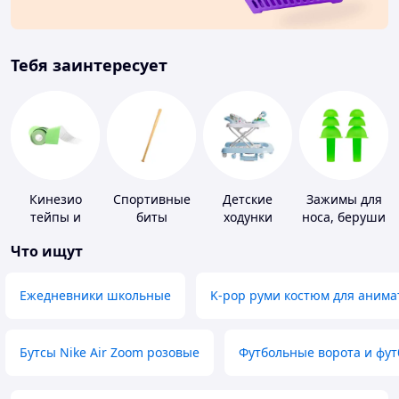
Тебя заинтересует
Кинезио
Спортивные
Детские
Зажимы для
тейпы и
биты
ходунки
носа, беруши
средства для
для плавания
Что ищут
тейпирования
Ежедневники школьные
K-pop руми костюм для анима
Бутсы Nike Air Zoom розовые
Футбольные ворота и фу