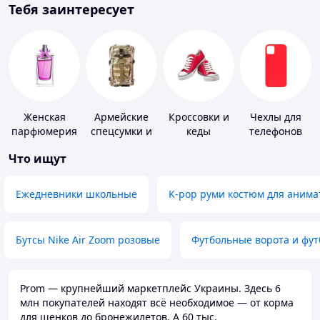
Тебя заинтересует
Женская
Армейские
Кроссовки и
Чехлы для
парфюмерия
спецсумки и
кеды
телефонов
рюкзаки
Что ищут
Ежедневники школьные
K-pop руми костюм для анима
Бутсы Nike Air Zoom розовые
Футбольные ворота и фу
Prom — крупнейший маркетплейс Украины. Здесь 6
млн покупателей находят всё необходимое — от корма
для щенков до бронежилетов. А 60 тыс.