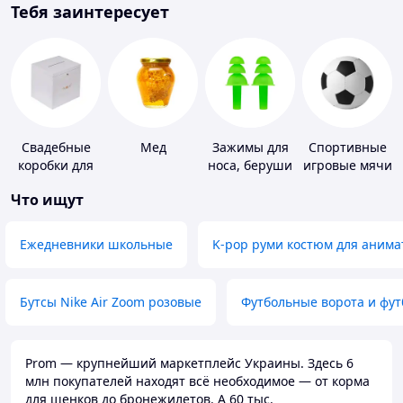
Тебя заинтересует
Свадебные
Мед
Зажимы для
Спортивные
коробки для
носа, беруши
игровые мячи
денег
для плавания
Что ищут
Ежедневники школьные
K-pop руми костюм для анима
Бутсы Nike Air Zoom розовые
Футбольные ворота и фу
Prom — крупнейший маркетплейс Украины. Здесь 6
млн покупателей находят всё необходимое — от корма
для щенков до бронежилетов. А 60 тыс.