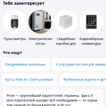
Тебя заинтересует
Пульсометры
Электрические
Свадебные
Кодонаборные
котлы
коробки для
клавиатуры
денег
Что ищут
Ежедневники школьные
K-pop руми костюм для анима
Бутсы Nike Air Zoom розовые
Футбольные ворота и фу
Prom — крупнейший маркетплейс Украины. Здесь 6
млн покупателей находят всё необходимое — от корма
для щенков до бронежилетов. А 60 тыс.