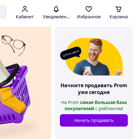
Кабинет
Уведомления
Избранное
Корзина
О! Есть заказ
Начните продавать
Prom
уже сегодня
На
Prom
самая большая база
покупателей
с рейтингом
!
Начать продавать