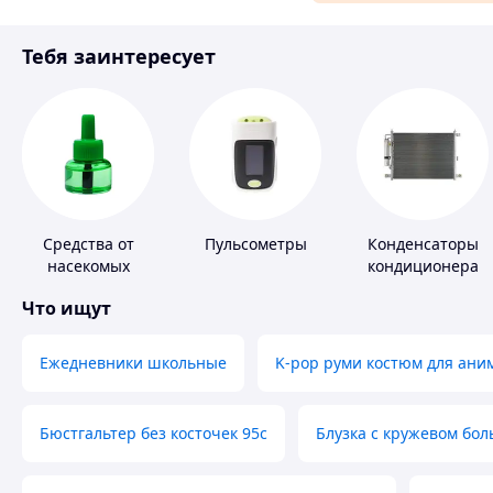
Материалы для ремонта
Тебя заинтересует
Спорт и отдых
Средства от
Пульсометры
Конденсаторы
насекомых
кондиционера
Что ищут
Ежедневники школьные
K-pop руми костюм для ани
Бюстгальтер без косточек 95с
Блузка с кружевом бо