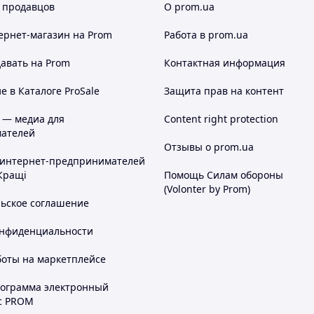
 продавцов
О prom.ua
ернет-магазин
на Prom
Работа в prom.ua
авать на Prom
Контактная информация
 в Каталоге ProSale
Защита прав на контент
 — медиа для
Content right protection
ателей
Отзывы о prom.ua
 интернет-предпринимателей
Кращі
Помощь Силам обороны
(Volonter by Prom)
льское соглашение
онфиденциальности
боты на маркетплейсе
рограмма электронный
с PROM