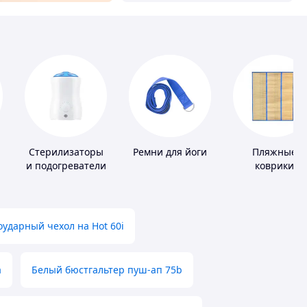
Стерилизаторы
Ремни для йоги
Пляжные
и подогреватели
коврики
для детского
питания
ударный чехол на Hot 60i
а
Белый бюстгальтер пуш-ап 75b