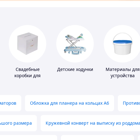
Свадебные
Детские ходунки
Материалы для
коробки для
устройства
денег
полимерных
полов
маторов
Обложка для планера на кольцах А6
Противо
льшого размера
Кружевной конверт на выписку из роддом