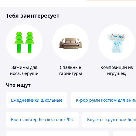
Материалы для ремонта
Тебя заинтересует
Спорт и отдых
Зажимы для
Спальные
Композиции из
носа, беруши
гарнитуры
игрушек,
для плавания
одежды,
Что ищут
подгузников
Ежедневники школьные
K-pop руми костюм для ани
Бюстгальтер без косточек 95с
Блузка с кружевом бо