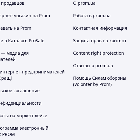
 продавцов
О prom.ua
ернет-магазин
на Prom
Работа в prom.ua
авать на Prom
Контактная информация
 в Каталоге ProSale
Защита прав на контент
 — медиа для
Content right protection
ателей
Отзывы о prom.ua
 интернет-предпринимателей
Кращі
Помощь Силам обороны
(Volonter by Prom)
льское соглашение
онфиденциальности
боты на маркетплейсе
рограмма электронный
с PROM