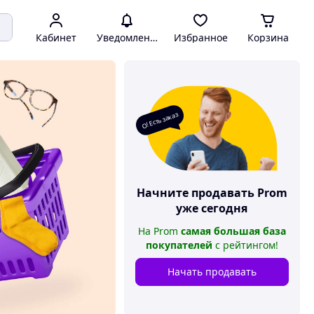
Кабинет
Уведомления
Избранное
Корзина
О! Есть заказ
Начните продавать
Prom
уже сегодня
На
Prom
самая большая база
покупателей
с рейтингом
!
Начать продавать