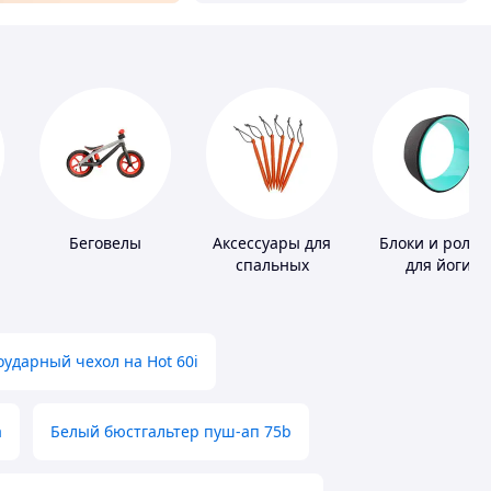
Беговелы
Аксессуары для
Блоки и ролик
спальных
для йоги
мешков,
карематов и
палаток
ударный чехол на Hot 60i
а
Белый бюстгальтер пуш-ап 75b