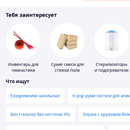
Материалы для ремонта
Тебя заинтересует
Спорт и отдых
Инвентарь для
Сухие смеси для
Стерилизаторы
гимнастики
стяжки пола
и подогреватели
для детского
Что ищут
питания
Ежедневники школьные
K-pop руми костюм для ани
Бюстгальтер без косточек 95с
Блузка с кружевом бо