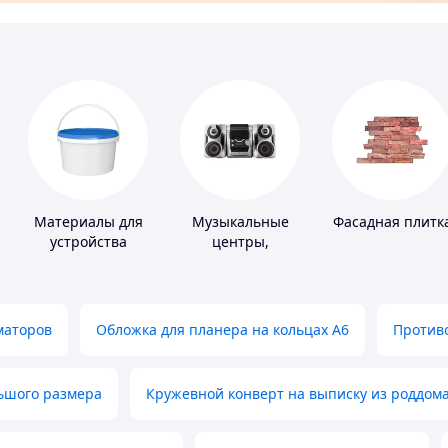
Материалы для
Музыкальные
Фасадная плитк
устройства
центры,
полимерных
магнитолы
полов
маторов
Обложка для планера на кольцах А6
Противо
льшого размера
Кружевной конверт на выписку из роддом