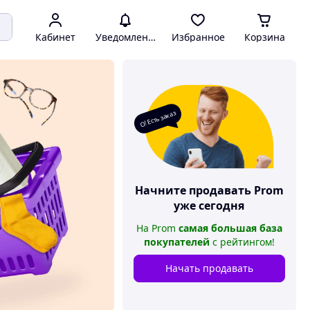
Кабинет
Уведомления
Избранное
Корзина
О! Есть заказ
Начните продавать
Prom
уже сегодня
На
Prom
самая большая база
покупателей
с рейтингом
!
Начать продавать