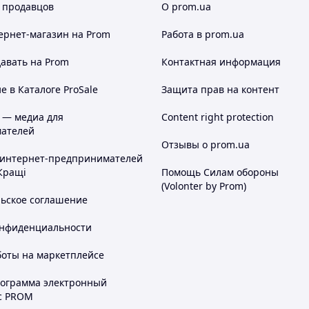
 продавцов
О prom.ua
ернет-магазин
на Prom
Работа в prom.ua
авать на Prom
Контактная информация
 в Каталоге ProSale
Защита прав на контент
 — медиа для
Content right protection
ателей
Отзывы о prom.ua
 интернет-предпринимателей
Кращі
Помощь Силам обороны
(Volonter by Prom)
льское соглашение
онфиденциальности
боты на маркетплейсе
рограмма электронный
с PROM