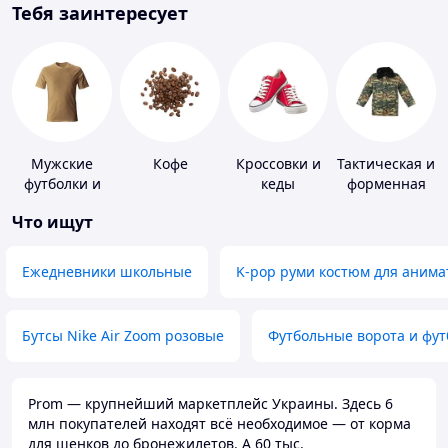
Тебя заинтересует
Мужские
Кофе
Кроссовки и
Тактическая и
футболки и
кеды
форменная
майки
одежда
Что ищут
Ежедневники школьные
K-pop руми костюм для анима
Бутсы Nike Air Zoom розовые
Футбольные ворота и фу
Prom — крупнейший маркетплейс Украины. Здесь 6
млн покупателей находят всё необходимое — от корма
для щенков до бронежилетов. А 60 тыс.