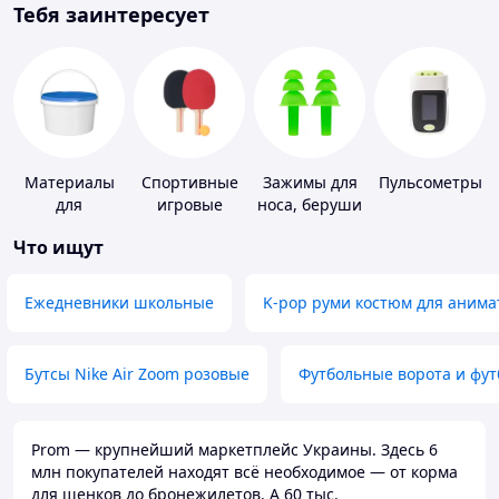
Тебя заинтересует
Материалы
Спортивные
Зажимы для
Пульсометры
для
игровые
носа, беруши
устройства
ракетки
для плавания
Что ищут
полимерных
полов
Ежедневники школьные
K-pop руми костюм для анима
Бутсы Nike Air Zoom розовые
Футбольные ворота и фу
Prom — крупнейший маркетплейс Украины. Здесь 6
млн покупателей находят всё необходимое — от корма
для щенков до бронежилетов. А 60 тыс.