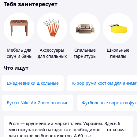
Тебя заинтересует
Мебель для
Аксессуары
Спальные
Школьные
саун и бань
для спальных
гарнитуры
пеналы
мешков,
Что ищут
карематов и
палаток
Ежедневники школьные
K-pop руми костюм для анима
Бутсы Nike Air Zoom розовые
Футбольные ворота и фу
Prom — крупнейший маркетплейс Украины. Здесь 6
млн покупателей находят всё необходимое — от корма
для щенков до бронежилетов. А 60 тыс.