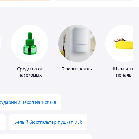
и
Средства от
Газовые котлы
Школьные
насекомых
пеналы
ударный чехол на Hot 60i
а
Белый бюстгальтер пуш-ап 75b