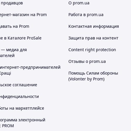
 продавцов
О prom.ua
ернет-магазин
на Prom
Работа в prom.ua
авать на Prom
Контактная информация
 в Каталоге ProSale
Защита прав на контент
 — медиа для
Content right protection
ателей
Отзывы о prom.ua
 интернет-предпринимателей
Кращі
Помощь Силам обороны
(Volonter by Prom)
льское соглашение
онфиденциальности
боты на маркетплейсе
рограмма электронный
с PROM