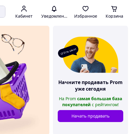
Кабинет
Уведомления
Избранное
Корзина
О! Есть заказ
Начните продавать
Prom
уже сегодня
На
Prom
самая большая база
покупателей
с рейтингом
!
Начать продавать