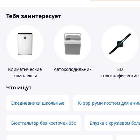
Материалы для ремонта
Тебя заинтересует
Спорт и отдых
Климатические
Автохолодильники
3D
комплексы
голографические
устройства
Что ищут
Ежедневники школьные
K-pop руми костюм для ани
Бюстгальтер без косточек 95с
Блузка с кружевом бо