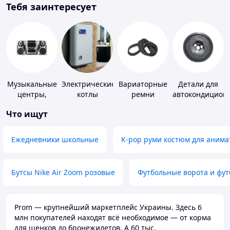
Тебя заинтересует
Музыкальные
Электрические
Вариаторные
Детали для
центры,
котлы
ремни
автокондицион
магнитолы
Что ищут
Ежедневники школьные
K-pop руми костюм для анима
Бутсы Nike Air Zoom розовые
Футбольные ворота и фу
Prom — крупнейший маркетплейс Украины. Здесь 6
млн покупателей находят всё необходимое — от корма
для щенков до бронежилетов. А 60 тыс.