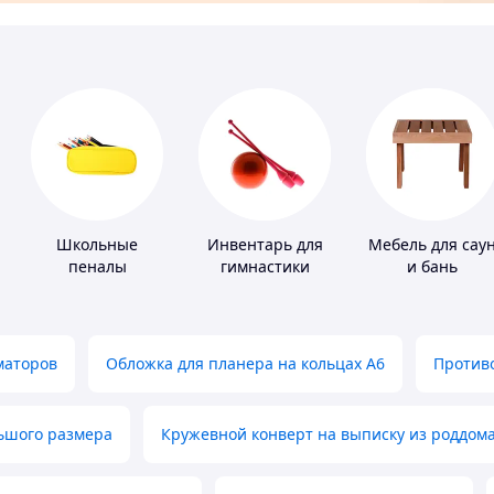
Школьные
Инвентарь для
Мебель для сау
пеналы
гимнастики
и бань
маторов
Обложка для планера на кольцах А6
Противо
льшого размера
Кружевной конверт на выписку из роддом