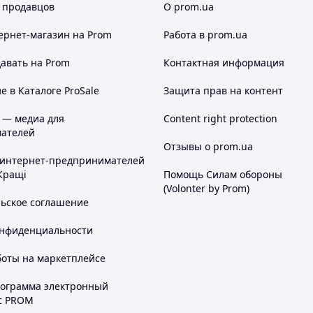
 продавцов
О prom.ua
ернет-магазин
на Prom
Работа в prom.ua
авать на Prom
Контактная информация
 в Каталоге ProSale
Защита прав на контент
 — медиа для
Content right protection
ателей
Отзывы о prom.ua
 интернет-предпринимателей
Кращі
Помощь Силам обороны
(Volonter by Prom)
льское соглашение
онфиденциальности
боты на маркетплейсе
рограмма электронный
с PROM