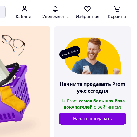
Кабинет
Уведомления
Избранное
Корзина
О! Есть заказ
Начните продавать
Prom
уже сегодня
На
Prom
самая большая база
покупателей
с рейтингом
!
Начать продавать