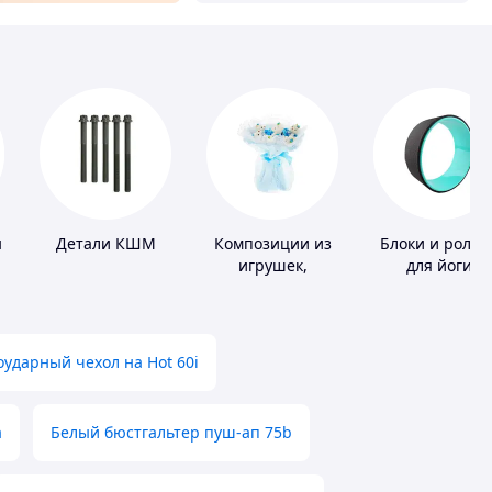
н
Детали КШМ
Композиции из
Блоки и ролик
игрушек,
для йоги
одежды,
подгузников
ударный чехол на Hot 60i
а
Белый бюстгальтер пуш-ап 75b