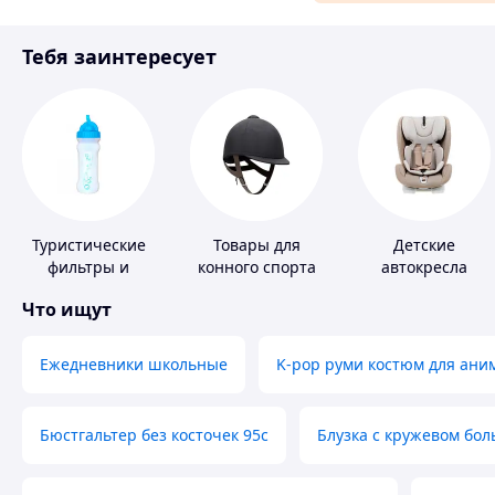
Материалы для ремонта
Тебя заинтересует
Спорт и отдых
Туристические
Товары для
Детские
фильтры и
конного спорта
автокресла
таблетки для
Что ищут
питьевой воды
Ежедневники школьные
K-pop руми костюм для ани
Бюстгальтер без косточек 95с
Блузка с кружевом бо