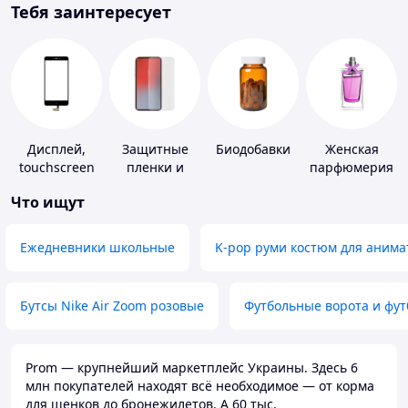
Тебя заинтересует
Дисплей,
Защитные
Биодобавки
Женская
touchscreen
пленки и
парфюмерия
для
стекла для
Что ищут
телефонов
портативных
устройств
Ежедневники школьные
K-pop руми костюм для анима
Бутсы Nike Air Zoom розовые
Футбольные ворота и фу
Prom — крупнейший маркетплейс Украины. Здесь 6
млн покупателей находят всё необходимое — от корма
для щенков до бронежилетов. А 60 тыс.