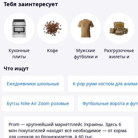
Тебя заинтересует
Кухонные
Кофе
Мужские
Разгрузочные
плиты
футболки и
жилеты и
майки
плитоноски
Что ищут
без плит
Ежедневники школьные
K-pop руми костюм для анима
Бутсы Nike Air Zoom розовые
Футбольные ворота и фу
Prom — крупнейший маркетплейс Украины. Здесь 6
млн покупателей находят всё необходимое — от корма
для щенков до бронежилетов. А 60 тыс.