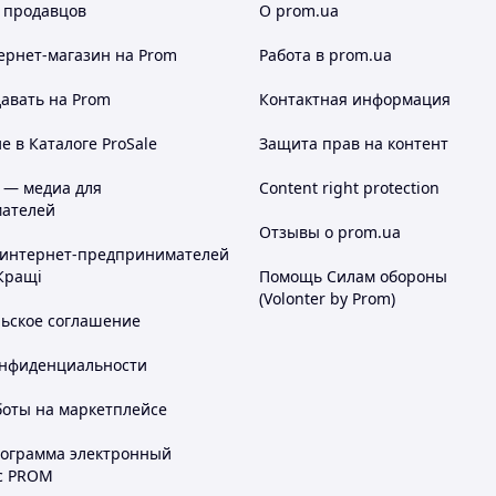
 продавцов
О prom.ua
ернет-магазин
на Prom
Работа в prom.ua
авать на Prom
Контактная информация
 в Каталоге ProSale
Защита прав на контент
 — медиа для
Content right protection
ателей
Отзывы о prom.ua
 интернет-предпринимателей
Кращі
Помощь Силам обороны
(Volonter by Prom)
льское соглашение
онфиденциальности
боты на маркетплейсе
рограмма электронный
с PROM