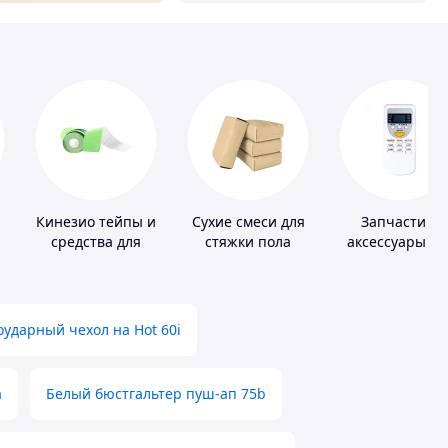
Кинезио тейпы и
Сухие смеси для
Запчасти и
средства для
стяжки пола
аксессуары дл
тейпирования
бытовых
кондиционеро
ударный чехол на Hot 60i
а
Белый бюстгальтер пуш-ап 75b