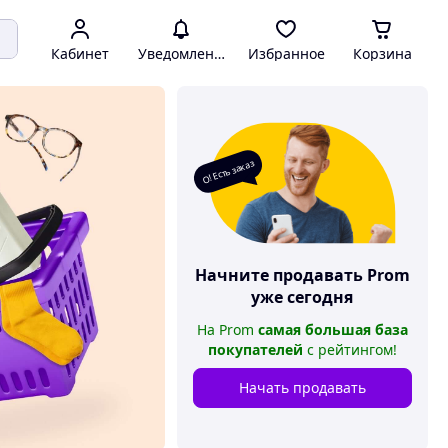
Кабинет
Уведомления
Избранное
Корзина
О! Есть заказ
Начните продавать
Prom
уже сегодня
На
Prom
самая большая база
покупателей
с рейтингом
!
Начать продавать