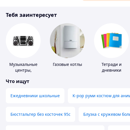
Материалы для ремонта
Тебя заинтересует
Спорт и отдых
Музыкальные
Газовые котлы
Тетради и
центры,
дневники
магнитолы
Что ищут
Ежедневники школьные
K-pop руми костюм для ани
Бюстгальтер без косточек 95с
Блузка с кружевом бо