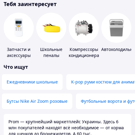
Тебя заинтересует
Запчасти и
Школьные
Компрессоры
Автохолодильн
аксессуары
пеналы
кондиционера
для бытовых
Что ищут
кондиционеров
Ежедневники школьные
K-pop руми костюм для анима
Бутсы Nike Air Zoom розовые
Футбольные ворота и фу
Prom — крупнейший маркетплейс Украины. Здесь 6
млн покупателей находят всё необходимое — от корма
для щенков до бронежилетов. А 60 тыс.