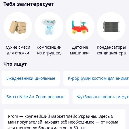
Тебя заинтересует
Сухие смеси
Композиции
Детские
Конденсаторы
для стяжки
из игрушек,
машинки-
кондиционера
пола
одежды,
каталки
Что ищут
подгузников
Ежедневники школьные
K-pop руми костюм для анима
Бутсы Nike Air Zoom розовые
Футбольные ворота и фу
Prom — крупнейший маркетплейс Украины. Здесь 6
млн покупателей находят всё необходимое — от корма
для щенков до бронежилетов. А 60 тыс.