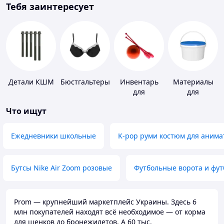
Тебя заинтересует
Детали КШМ
Бюстгальтеры
Инвентарь
Материалы
для
для
гимнастики
устройства
Что ищут
полимерных
полов
Ежедневники школьные
K-pop руми костюм для анима
Бутсы Nike Air Zoom розовые
Футбольные ворота и фу
Prom — крупнейший маркетплейс Украины. Здесь 6
млн покупателей находят всё необходимое — от корма
для щенков до бронежилетов. А 60 тыс.