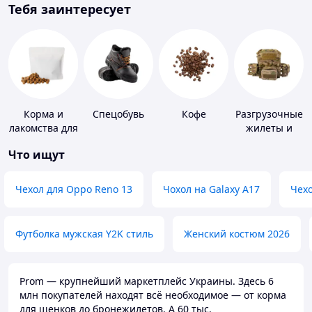
Тебя заинтересует
Корма и
Спецобувь
Кофе
Разгрузочные
лакомства для
жилеты и
домашних
плитоноски
Что ищут
животных и
без плит
птиц
Чехол для Oppo Reno 13
Чохол на Galaxy A17
Чехо
Футболка мужская Y2K стиль
Женский костюм 2026
Prom — крупнейший маркетплейс Украины. Здесь 6
млн покупателей находят всё необходимое — от корма
для щенков до бронежилетов. А 60 тыс.