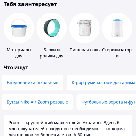
Тебя заинтересует
Материалы
Блоки и
Пищевая соль
Стерилизаторы
для
ролики для
и
устройства
йоги
подогреватели
Что ищут
полимерных
для детского
полов
питания
Ежедневники школьные
K-pop руми костюм для анима
Бутсы Nike Air Zoom розовые
Футбольные ворота и фу
Prom — крупнейший маркетплейс Украины. Здесь 6
млн покупателей находят всё необходимое — от корма
для щенков до бронежилетов. А 60 тыс.