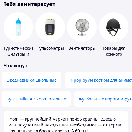
Тебя заинтересует
Туристические
Пульсометры
Вентиляторы
Товары для
фильтры и
конного
таблетки для
спорта
Что ищут
питьевой
воды
Ежедневники школьные
K-pop руми костюм для анима
Бутсы Nike Air Zoom розовые
Футбольные ворота и фу
Prom — крупнейший маркетплейс Украины. Здесь 6
млн покупателей находят всё необходимое — от корма
для щенков до бронежилетов. А 60 тыс.