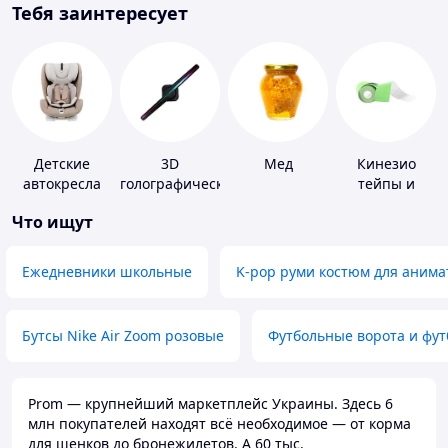
Тебя заинтересует
Детские
3D
Мед
Кинезио
автокресла
голографические
тейпы и
устройства
средства для
Что ищут
тейпирования
Ежедневники школьные
K-pop руми костюм для анима
Бутсы Nike Air Zoom розовые
Футбольные ворота и фу
Prom — крупнейший маркетплейс Украины. Здесь 6
млн покупателей находят всё необходимое — от корма
для щенков до бронежилетов. А 60 тыс.