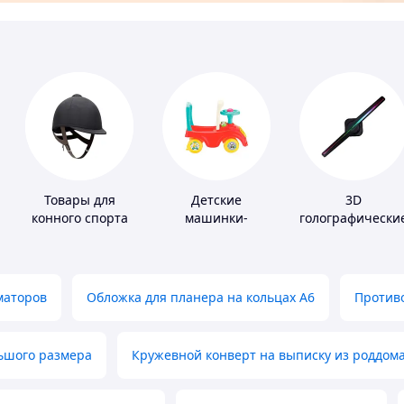
Товары для
Детские
3D
конного спорта
машинки-
голографически
каталки
устройства
маторов
Обложка для планера на кольцах А6
Противо
льшого размера
Кружевной конверт на выписку из роддом