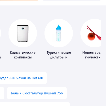
Климатические
Туристические
Инвентарь дл
е
комплексы
фильтры и
гимнастики
таблетки для
питьевой воды
ударный чехол на Hot 60i
а
Белый бюстгальтер пуш-ап 75b