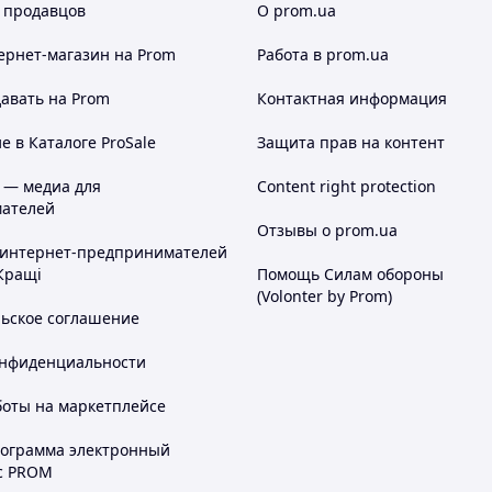
 продавцов
О prom.ua
ернет-магазин
на Prom
Работа в prom.ua
авать на Prom
Контактная информация
 в Каталоге ProSale
Защита прав на контент
 — медиа для
Content right protection
ателей
Отзывы о prom.ua
 интернет-предпринимателей
Кращі
Помощь Силам обороны
(Volonter by Prom)
льское соглашение
онфиденциальности
боты на маркетплейсе
рограмма электронный
с PROM