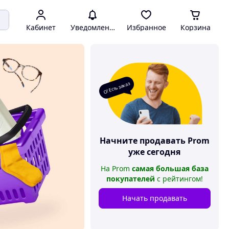
Кабинет
Уведомления
Избранное
Корзина
О! Есть заказ
Начните продавать
Prom
уже сегодня
На
Prom
самая большая база
покупателей
с рейтингом
!
Начать продавать