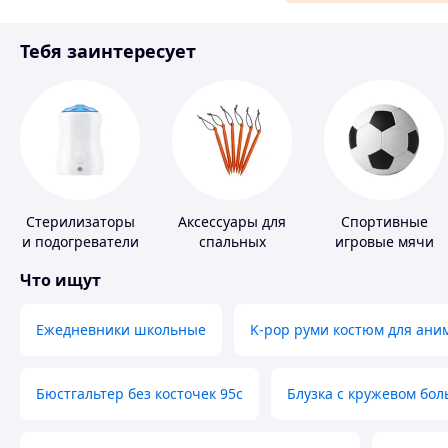
Материалы для ремонта
Тебя заинтересует
Спорт и отдых
Стерилизаторы
Аксессуары для
Спортивные
и подогреватели
спальных
игровые мячи
для детского
мешков,
Что ищут
питания
карематов и
палаток
Ежедневники школьные
K-pop руми костюм для ани
Бюстгальтер без косточек 95с
Блузка с кружевом бо