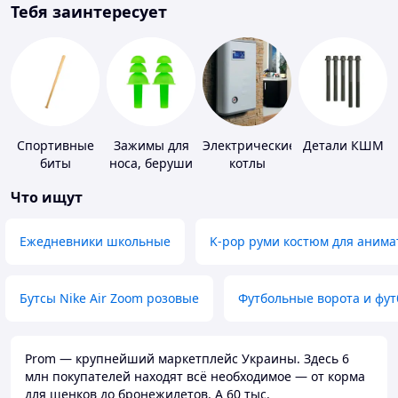
Тебя заинтересует
Спортивные
Зажимы для
Электрические
Детали КШМ
биты
носа, беруши
котлы
для плавания
Что ищут
Ежедневники школьные
K-pop руми костюм для анима
Бутсы Nike Air Zoom розовые
Футбольные ворота и фу
Prom — крупнейший маркетплейс Украины. Здесь 6
млн покупателей находят всё необходимое — от корма
для щенков до бронежилетов. А 60 тыс.