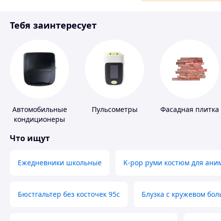
Материалы для ремонта
Тебя заинтересует
Спорт и отдых
Автомобильные
Пульсометры
Фасадная плитка
кондиционеры
Что ищут
Ежедневники школьные
K-pop руми костюм для ани
Бюстгальтер без косточек 95с
Блузка с кружевом бо