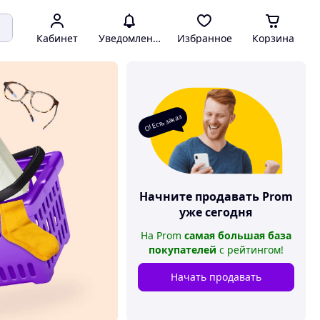
Кабинет
Уведомления
Избранное
Корзина
О! Есть заказ
Начните продавать
Prom
уже сегодня
На
Prom
самая большая база
покупателей
с рейтингом
!
Начать продавать