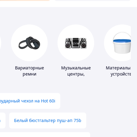
Вариаторные
Музыкальные
Материалы дл
ремни
центры,
устройства
магнитолы
полимерных
полов
ударный чехол на Hot 60i
а
Белый бюстгальтер пуш-ап 75b