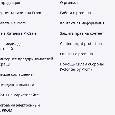
 продавцов
О prom.ua
ернет-магазин
на Prom
Работа в prom.ua
авать на Prom
Контактная информация
 в Каталоге ProSale
Защита прав на контент
 — медиа для
Content right protection
ателей
Отзывы о prom.ua
 интернет-предпринимателей
Кращі
Помощь Силам обороны
(Volonter by Prom)
льское соглашение
онфиденциальности
боты на маркетплейсе
рограмма электронный
с PROM