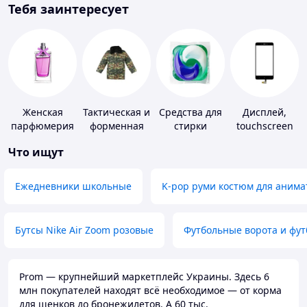
Тебя заинтересует
Женская
Тактическая и
Средства для
Дисплей,
парфюмерия
форменная
стирки
touchscreen
одежда
для
Что ищут
телефонов
Ежедневники школьные
K-pop руми костюм для анима
Бутсы Nike Air Zoom розовые
Футбольные ворота и фу
Prom — крупнейший маркетплейс Украины. Здесь 6
млн покупателей находят всё необходимое — от корма
для щенков до бронежилетов. А 60 тыс.