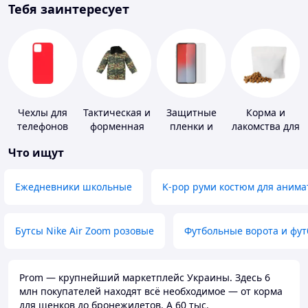
Тебя заинтересует
Чехлы для
Тактическая и
Защитные
Корма и
телефонов
форменная
пленки и
лакомства для
одежда
стекла для
домашних
Что ищут
портативных
животных и
устройств
птиц
Ежедневники школьные
K-pop руми костюм для анима
Бутсы Nike Air Zoom розовые
Футбольные ворота и фу
Prom — крупнейший маркетплейс Украины. Здесь 6
млн покупателей находят всё необходимое — от корма
для щенков до бронежилетов. А 60 тыс.