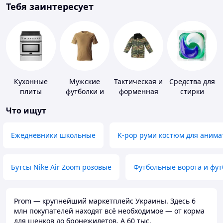
Тебя заинтересует
Кухонные
Мужские
Тактическая и
Средства для
плиты
футболки и
форменная
стирки
майки
одежда
Что ищут
Ежедневники школьные
K-pop руми костюм для анима
Бутсы Nike Air Zoom розовые
Футбольные ворота и фу
Prom — крупнейший маркетплейс Украины. Здесь 6
млн покупателей находят всё необходимое — от корма
для щенков до бронежилетов. А 60 тыс.