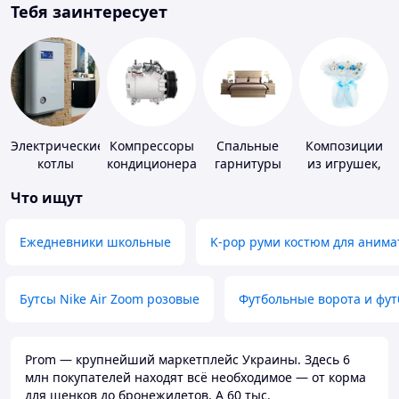
Тебя заинтересует
Электрические
Компрессоры
Спальные
Композиции
котлы
кондиционера
гарнитуры
из игрушек,
одежды,
Что ищут
подгузников
Ежедневники школьные
K-pop руми костюм для анима
Бутсы Nike Air Zoom розовые
Футбольные ворота и фу
Prom — крупнейший маркетплейс Украины. Здесь 6
млн покупателей находят всё необходимое — от корма
для щенков до бронежилетов. А 60 тыс.