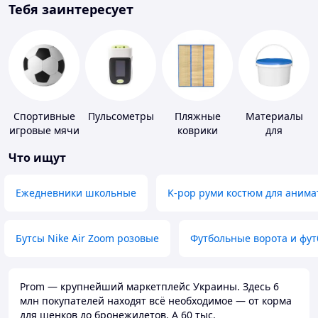
Тебя заинтересует
Спортивные
Пульсометры
Пляжные
Материалы
игровые мячи
коврики
для
устройства
Что ищут
полимерных
полов
Ежедневники школьные
K-pop руми костюм для анима
Бутсы Nike Air Zoom розовые
Футбольные ворота и фу
Prom — крупнейший маркетплейс Украины. Здесь 6
млн покупателей находят всё необходимое — от корма
для щенков до бронежилетов. А 60 тыс.