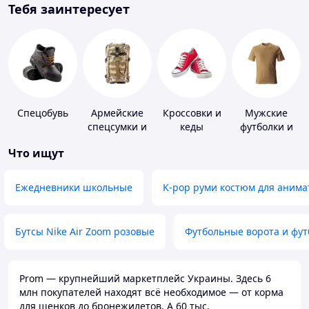
Тебя заинтересует
Спецобувь
Армейские
Кроссовки и
Мужские
спецсумки и
кеды
футболки и
рюкзаки
майки
Что ищут
Ежедневники школьные
K-pop руми костюм для анима
Бутсы Nike Air Zoom розовые
Футбольные ворота и фу
Prom — крупнейший маркетплейс Украины. Здесь 6
млн покупателей находят всё необходимое — от корма
для щенков до бронежилетов. А 60 тыс.