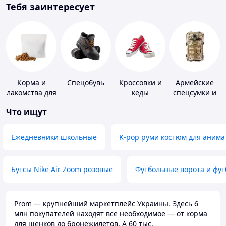
Тебя заинтересует
Корма и
Спецобувь
Кроссовки и
Армейские
лакомства для
кеды
спецсумки и
домашних
рюкзаки
Что ищут
животных и
птиц
Ежедневники школьные
K-pop руми костюм для анима
Бутсы Nike Air Zoom розовые
Футбольные ворота и фу
Prom — крупнейший маркетплейс Украины. Здесь 6
млн покупателей находят всё необходимое — от корма
для щенков до бронежилетов. А 60 тыс.