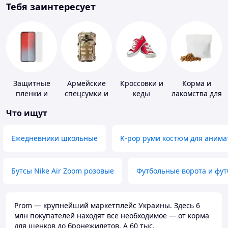
Тебя заинтересует
Защитные
Армейские
Кроссовки и
Корма и
пленки и
спецсумки и
кеды
лакомства для
стекла для
рюкзаки
домашних
Что ищут
портативных
животных и
устройств
птиц
Ежедневники школьные
K-pop руми костюм для анима
Бутсы Nike Air Zoom розовые
Футбольные ворота и фу
Prom — крупнейший маркетплейс Украины. Здесь 6
млн покупателей находят всё необходимое — от корма
для щенков до бронежилетов. А 60 тыс.