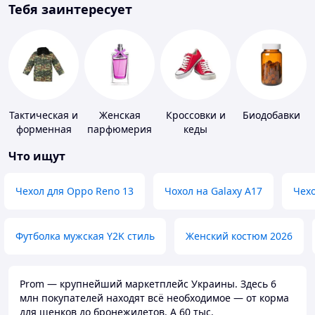
Тебя заинтересует
Тактическая и
Женская
Кроссовки и
Биодобавки
форменная
парфюмерия
кеды
одежда
Что ищут
Чехол для Oppo Reno 13
Чохол на Galaxy A17
Чехо
Футболка мужская Y2K стиль
Женский костюм 2026
Prom — крупнейший маркетплейс Украины. Здесь 6
млн покупателей находят всё необходимое — от корма
для щенков до бронежилетов. А 60 тыс.