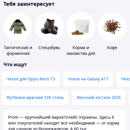
Тебя заинтересует
Тактическая и
Спецобувь
Корма и
Кофе
форменная
лакомства для
одежда
домашних
Что ищут
животных и
птиц
Чехол для Oppo Reno 13
Чохол на Galaxy A17
Чехо
Футболка мужская Y2K стиль
Женский костюм 2026
Prom — крупнейший маркетплейс Украины. Здесь 6
млн покупателей находят всё необходимое — от корма
для щенков до бронежилетов. А 60 тыс.