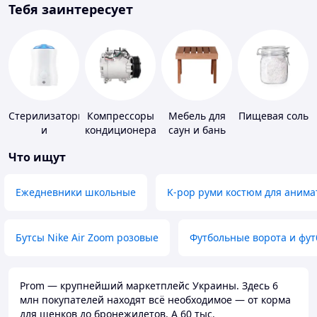
Тебя заинтересует
Стерилизаторы
Компрессоры
Мебель для
Пищевая соль
и
кондиционера
саун и бань
подогреватели
Что ищут
для детского
питания
Ежедневники школьные
K-pop руми костюм для анима
Бутсы Nike Air Zoom розовые
Футбольные ворота и фу
Prom — крупнейший маркетплейс Украины. Здесь 6
млн покупателей находят всё необходимое — от корма
для щенков до бронежилетов. А 60 тыс.