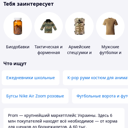
Тебя заинтересует
Биодобавки
Тактическая и
Армейские
Мужские
форменная
спецсумки и
футболки и
одежда
рюкзаки
майки
Что ищут
Ежедневники школьные
K-pop руми костюм для анима
Бутсы Nike Air Zoom розовые
Футбольные ворота и фу
Prom — крупнейший маркетплейс Украины. Здесь 6
млн покупателей находят всё необходимое — от корма
для щенков до бронежилетов. А 60 тыс.