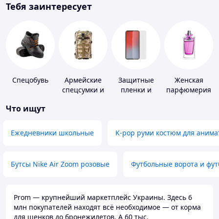
Тебя заинтересует
Спецобувь
Армейские
Защитные
Женская
спецсумки и
пленки и
парфюмерия
рюкзаки
стекла для
Что ищут
портативных
устройств
Ежедневники школьные
K-pop руми костюм для анима
Бутсы Nike Air Zoom розовые
Футбольные ворота и фу
Prom — крупнейший маркетплейс Украины. Здесь 6
млн покупателей находят всё необходимое — от корма
для щенков до бронежилетов. А 60 тыс.