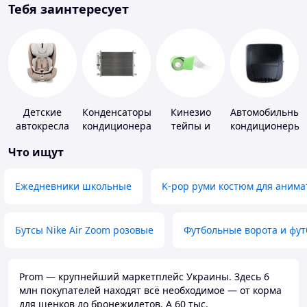
Тебя заинтересует
Детские
Конденсаторы
Кинезио
Автомобильные
автокресла
кондиционера
тейпы и
кондиционеры
средства для
Что ищут
тейпирования
Ежедневники школьные
K-pop руми костюм для анима
Бутсы Nike Air Zoom розовые
Футбольные ворота и фу
Prom — крупнейший маркетплейс Украины. Здесь 6
млн покупателей находят всё необходимое — от корма
для щенков до бронежилетов. А 60 тыс.