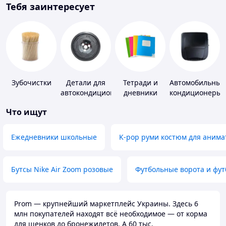
Тебя заинтересует
Зубочистки
Детали для
Тетради и
Автомобильные
автокондиционеров
дневники
кондиционеры
Что ищут
Ежедневники школьные
K-pop руми костюм для анима
Бутсы Nike Air Zoom розовые
Футбольные ворота и фу
Prom — крупнейший маркетплейс Украины. Здесь 6
млн покупателей находят всё необходимое — от корма
для щенков до бронежилетов. А 60 тыс.