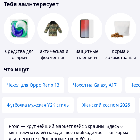
Тебя заинтересует
Средства для
Тактическая и
Защитные
Корма и
стирки
форменная
пленки и
лакомства для
одежда
стекла для
домашних
Что ищут
портативных
животных и
устройств
птиц
Чехол для Oppo Reno 13
Чохол на Galaxy A17
Чехо
Футболка мужская Y2K стиль
Женский костюм 2026
Prom — крупнейший маркетплейс Украины. Здесь 6
млн покупателей находят всё необходимое — от корма
для щенков до бронежилетов. А 60 тыс.