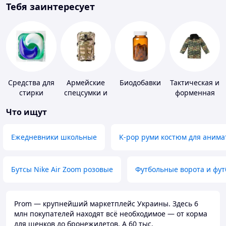
Тебя заинтересует
Средства для
Армейские
Биодобавки
Тактическая и
стирки
спецсумки и
форменная
рюкзаки
одежда
Что ищут
Ежедневники школьные
K-pop руми костюм для анима
Бутсы Nike Air Zoom розовые
Футбольные ворота и фу
Prom — крупнейший маркетплейс Украины. Здесь 6
млн покупателей находят всё необходимое — от корма
для щенков до бронежилетов. А 60 тыс.